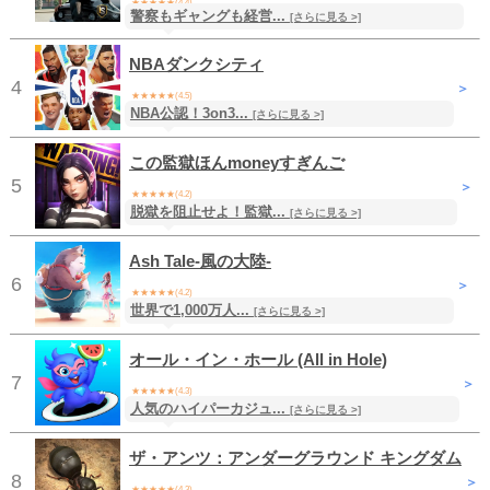
★★★★★(4.4)
警察もギャングも経営...
[さらに見る >]
無料
/ アクション
NBAダンクシティ
4
＞
★★★★★(4.5)
NBA公認！3on3...
無料
/ スポーツ
[さらに見る >]
この監獄ほんmoneyすぎんご
5
＞
★★★★★(4.2)
脱獄を阻止せよ！監獄...
無料
/ シミュレーション
[さらに見る >]
Ash Tale-風の大陸-
6
＞
★★★★★(4.2)
世界で1,000万人...
無料
/ RPG
[さらに見る >]
オール・イン・ホール (All in Hole)
7
＞
★★★★★(4.3)
人気のハイパーカジュ...
無料
/ パズル
[さらに見る >]
ザ・アンツ：アンダーグラウンド キングダム
8
＞
★★★★★(4.3)