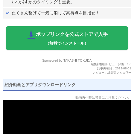
いつ消すかのタイミングも重要。
たくさん繋げて一気に消して高得点を目指せ！
ポップリンクを公式ストアで入手
（無料でインストール）
Sponsored by TAKASHI TOKUDA
編集部独自レビュー評価：
4.6
記事掲載日：
2023-08-01
レビュー：
編集部レビュワー
紹介動画とアプリダウンロードリンク
動画再生時は音量にご注意ください。