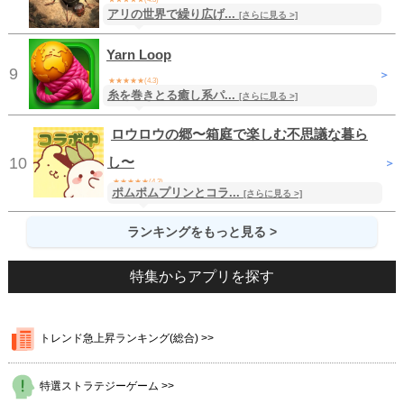
アリの世界で繰り広げ...
無料
/ ストラテジー
[さらに見る >]
Yarn Loop
9
＞
★★★★★(4.3)
糸を巻きとる癒し系パ...
無料
/ パズル
[さらに見る >]
ロウロウの郷〜箱庭で楽しむ不思議な暮ら
10
し〜
＞
★★★★★(4.3)
ポムポムプリンとコラ...
[さらに見る >]
無料
/ シミュレーション
ランキングをもっと見る >
特集からアプリを探す
トレンド急上昇ランキング(総合) >>
特選ストラテジーゲーム >>