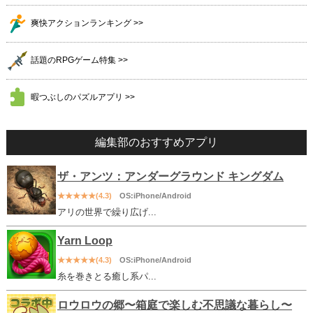
爽快アクションランキング >>
話題のRPGゲーム特集 >>
暇つぶしのパズルアプリ >>
編集部のおすすめアプリ
ザ・アンツ：アンダーグラウンド キングダム
★★★★★(4.3)
OS:iPhone/Android
アリの世界で繰り広げ...
Yarn Loop
★★★★★(4.3)
OS:iPhone/Android
糸を巻きとる癒し系パ...
ロウロウの郷〜箱庭で楽しむ不思議な暮らし〜