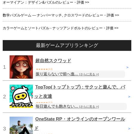
オーマイアン：デザイン&パズルのレビュー・評価 >>
数学パズルゲーム ― ナンバーマッチ, クロスワードのレビュー・評価 >>
カラーゲームとソートパズル - ナッツアンドボルトのレビュー・評価 >>
最新ゲームアプリランキング
超自然スクワッド
1
＞
★★★★★(4.3)
振り返らないで前へ進...
無料
/ アクション
[さらに見る >]
TopTop(トップトップ) : サクッと遊んで、パ
2
ッと友達
＞
★★★★★(4.3)
毎日遊んでも飽きない...
[さらに見る >]
無料
/ ファミリー
OneState RP・オンラインのオープンワール
3
ド
＞