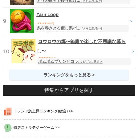
アリの世界で繰り広げ...
無料
/ ストラテジー
[さらに見る >]
Yarn Loop
9
＞
★★★★★(4.3)
糸を巻きとる癒し系パ...
無料
/ パズル
[さらに見る >]
ロウロウの郷〜箱庭で楽しむ不思議な暮ら
10
し〜
＞
★★★★★(4.3)
ポムポムプリンとコラ...
[さらに見る >]
無料
/ シミュレーション
ランキングをもっと見る >
特集からアプリを探す
トレンド急上昇ランキング(総合) >>
特選ストラテジーゲーム >>