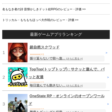
名もなき者の詩 昔懐かしきドット絵RPGのレビュー・評価 >>
トリッカル・もちもちほっペ大作戦のレビュー・評価 >>
最新ゲームアプリランキング
超自然スクワッド
1
＞
★★★★★(4.3)
振り返らないで前へ進...
無料
/ アクション
[さらに見る >]
TopTop(トップトップ) : サクッと遊んで、パ
2
ッと友達
＞
★★★★★(4.3)
毎日遊んでも飽きない...
[さらに見る >]
無料
/ ファミリー
OneState RP・オンラインのオープンワール
3
ド
＞
★★★★★(4.4)