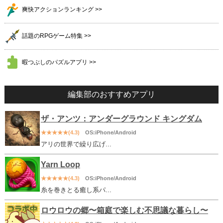
爽快アクションランキング >>
話題のRPGゲーム特集 >>
暇つぶしのパズルアプリ >>
編集部のおすすめアプリ
ザ・アンツ：アンダーグラウンド キングダム
★★★★★(4.3)
OS:iPhone/Android
アリの世界で繰り広げ...
Yarn Loop
★★★★★(4.3)
OS:iPhone/Android
糸を巻きとる癒し系パ...
ロウロウの郷〜箱庭で楽しむ不思議な暮らし〜