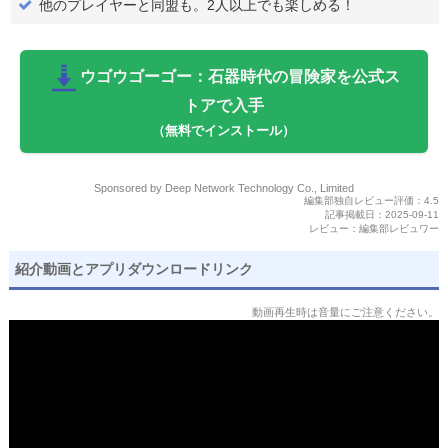
他のプレイヤーと同盟も。2人以上でも楽しめる！
ウゴウゴーゴー：石器時代の冒険家を公式ス
トアで入手
（無料でインストール）
Sponsored by Deep Network Technology Co., Limited
編集部独自レビュー評価：
4.5
記事掲載日：
2025-09-11
レビュー：
編集部レビュワー
紹介動画とアプリダウンロードリンク
動画再生時は音量にご注意ください。