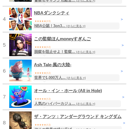
警察もギャングも経営...
[さらに見る >]
無料
/ アクション
NBAダンクシティ
4
＞
★★★★★(4.5)
NBA公認！3on3...
無料
/ スポーツ
[さらに見る >]
この監獄ほんmoneyすぎんご
5
＞
★★★★★(4.2)
脱獄を阻止せよ！監獄...
無料
/ シミュレーション
[さらに見る >]
Ash Tale-風の大陸-
6
＞
★★★★★(4.2)
世界で1,000万人...
無料
/ RPG
[さらに見る >]
オール・イン・ホール (All in Hole)
7
＞
★★★★★(4.3)
人気のハイパーカジュ...
無料
/ パズル
[さらに見る >]
ザ・アンツ：アンダーグラウンド キングダム
8
＞
★★★★★(4.3)