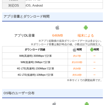
対応OS
iOS, Android
アプリ容量とダウンロード時間
アプリDL容量
646MB
端末による
※アプリ起動後の追加ダウンロードデータは含まない。
※ダウンロード容量は集計時点の値。小数点以下は四捨五入。
ダウンロード回線
時間
時間
Wifi(高速時):300Mbpsで計算
約17秒
ー
Wifi(低速時):5Mbpsで計算
約1033秒
ー
4G LTE(高速時):150Mbpsで計算
約34秒
ー
4G LTE(低速時):10Mbpsで計算
約516秒
ー
※本サイトでの調査結果です。
OS毎のユーザー分布